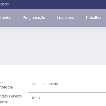
4-2933
trantes
Programação
Inscrições
Trabalhos
 de
tologia
.
ontatos abaixo
breve.