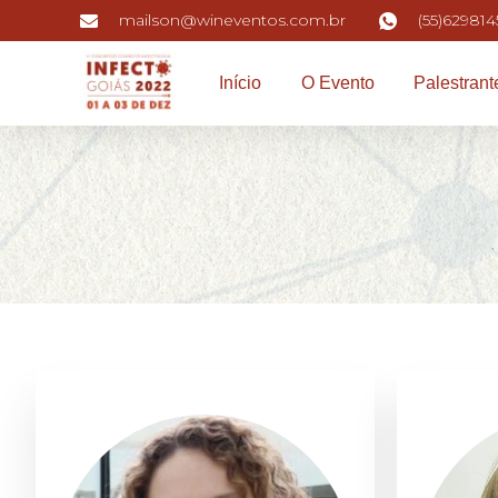
mailson@wineventos.com.br
(55)629814
Início
O Evento
Palestrant