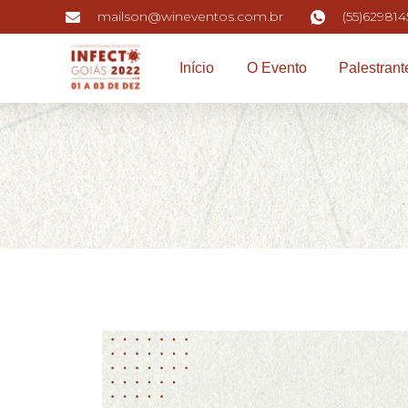
mailson@wineventos.com.br
(55)629814
Início
O Evento
Palestrant