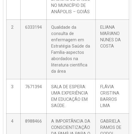
NO MUNICÍPIO DE
ANÁPOLIS – GOIÁS
2
6333194
Qualidade da
ELIANA
consulta de
MARIANO
enfermagem em
NUNES DA
Estratégia Saúde da
COSTA
Família-aspectos
abordados na
literatura científica
da área
3
7671394
SALA DE ESPERA:
FLÁVIA
UMA EXPERIÊNCIA
CRISTINA
EM EDUCAÇÃO EM
BARROS
SAÚDE.
LIMA
4
8988466
A IMPORTÂNCIA DA
GABRIELA
CONSCIENTIZAÇÃO
RAMOS DE
DA FAMÍLIA PARA O
GODOI