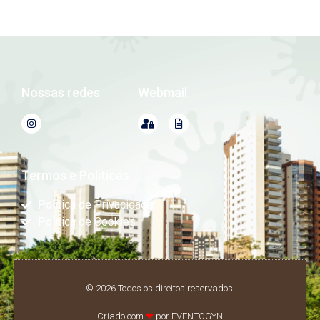
Nossas redes
Webmail
Termos e Políticas
Política de Privacidade
Política de Cookies
© 2026 Todos os direitos reservados.
Criado com
❤
por EVENTOGYN